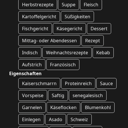
Herbstrezepte
Suppe
Fleisch
Kartoffelgericht
Süßigkeiten
Fischgericht
Käsegericht
Dessert
Mittag- oder Abendessen
Rezept
Indisch
Weihnachtsrezepte
Kebab
Aufstrich
Französisch
Eigenschaften
Kaiserschmarrn
Proteinreich
Sauce
Vorspeise
Saftig
senegalesisch
Garnelen
Käseflocken
Blumenkohl
Einlegen
Asado
Schweiz