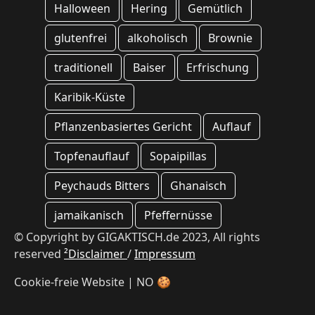
Halloween
Hering
Gemütlich
glutenfrei
alkoholisch
Brownie
traditionell
Baiser
Erfrischung
Karibik-Küste
Pflanzenbasiertes Gericht
Auflauf
Topfenauflauf
Sopaipillas
Peychauds Bitters
Ghanaisch
jamaikanisch
Pfeffernüsse
© Copyright by GIGAKTISCH.de 2023, All rights
reserved
²Disclaimer
/
Impressum
Cookie-freie Website | NO 🍪