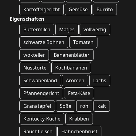
Kartoffelgericht
Gemüse
Burrito
Eigenschaften
Buttermilch
Matjes
vollwertig
schwarze Bohnen
Tomaten
wokteller
Bananenblätter
Nusstorte
Kochbananen
Schwabenland
Aromen
Lachs
Pfannengericht
Feta-Käse
Granatapfel
Soße
roh
kalt
Kentucky-Küche
Krabben
Rauchfleisch
Hähnchenbrust