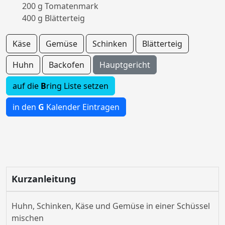
200 g Tomatenmark
400 g Blätterteig
Käse
Gemüse
Schinken
Blätterteig
Huhn
Backofen
Hauptgericht
auf die
B
ring Liste setzen
in den
G
Kalender Eintragen
Kurzanleitung
Huhn, Schinken, Käse und Gemüse in einer Schüssel
mischen