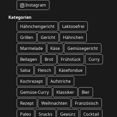
Instagram
Kategorien
Hähnchengericht
Laktosefrei
Grillen
Gericht
Hähnchen
Marmelade
Käse
Gemüsegericht
Beilagen
Brot
Frühstück
Curry
Salsa
Fleisch
Käsefondue
Kochrezept
Aufstriche
Gemüse-Curry
Klassiker
Bier
Rezept
Weihnachten
Französisch
Paleo
Snacks
Gewürz
Cocktail