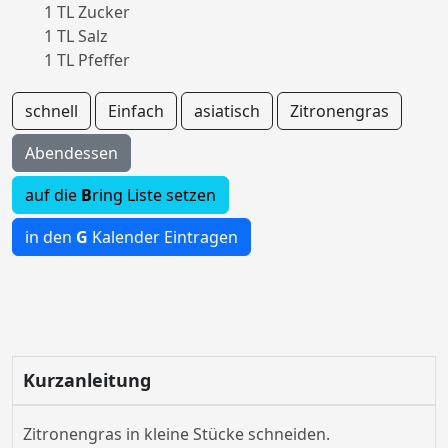
1 TL Zucker
1 TL Salz
1 TL Pfeffer
schnell
Einfach
asiatisch
Zitronengras
Abendessen
auf die
B
ring Liste setzen
in den
G
Kalender Eintragen
Kurzanleitung
Zitronengras in kleine Stücke schneiden.