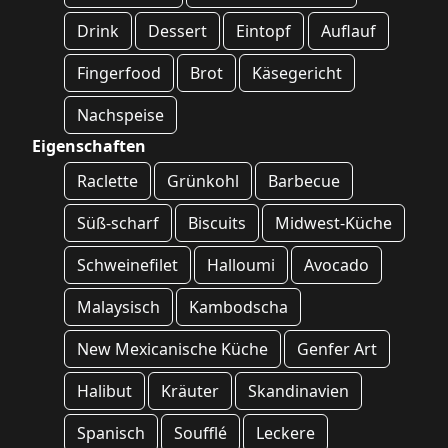
Drink
Dessert
Eintopf
Auflauf
Fingerfood
Brot
Käsegericht
Nachspeise
Eigenschaften
Raclette
Grünkohl
Barbecue
Süß-scharf
Biscuits
Midwest-Küche
Schweinefilet
Halloumi
Avocado
Malaysisch
Kambodscha
New Mexicanische Küche
Genfer Art
Halibut
Kräuter
Skandinavien
Spanisch
Soufflé
Leckere