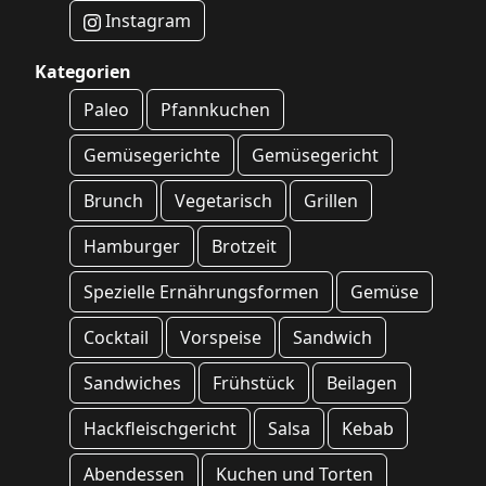
Instagram
Kategorien
Paleo
Pfannkuchen
Gemüsegerichte
Gemüsegericht
Brunch
Vegetarisch
Grillen
Hamburger
Brotzeit
Spezielle Ernährungsformen
Gemüse
Cocktail
Vorspeise
Sandwich
Sandwiches
Frühstück
Beilagen
Hackfleischgericht
Salsa
Kebab
Abendessen
Kuchen und Torten