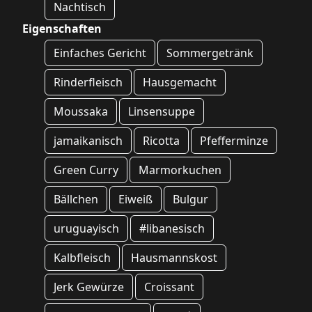
Nachtisch
Eigenschaften
Einfaches Gericht
Sommergetränk
Rinderfleisch
Hausgemacht
Moussaka
Linsensuppe
jamaikanisch
Ricotta
Pfefferminze
Green Curry
Marmorkuchen
Bällchen
Eiweiß
Bulgur
uruguayisch
#libanesisch
Kalbfleisch
Hausmannskost
Jerk Gewürze
Croissant