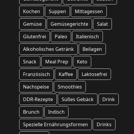
Kochen
Suppen
Mittagessen
Gemüse
Gemüsegerichte
Salat
Glutenfrei
Paleo
Italienisch
Alkoholisches Getränk
Beilagen
Snack
Meal Prep
Keto
Französisch
Kaffee
Laktosefrei
Nachspeise
Smoothies
DDR-Rezepte
Süßes Gebäck
Drink
Brunch
Indisch
Spezielle Ernährungsformen
Drinks