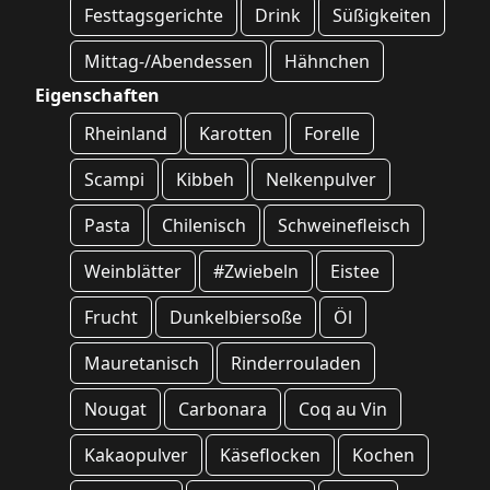
Festtagsgerichte
Drink
Süßigkeiten
Mittag-/Abendessen
Hähnchen
Eigenschaften
Rheinland
Karotten
Forelle
Scampi
Kibbeh
Nelkenpulver
Pasta
Chilenisch
Schweinefleisch
Weinblätter
#Zwiebeln
Eistee
Frucht
Dunkelbiersoße
Öl
Mauretanisch
Rinderrouladen
Nougat
Carbonara
Coq au Vin
Kakaopulver
Käseflocken
Kochen