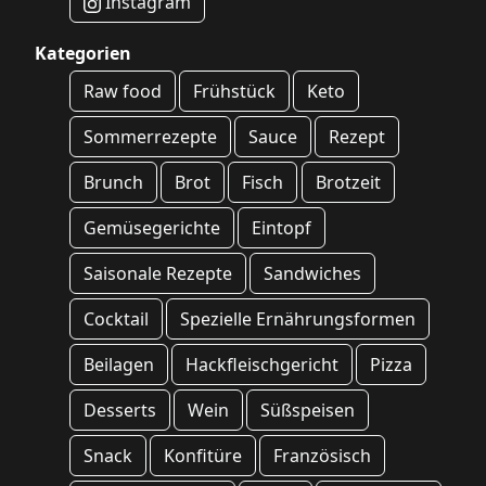
Instagram
Kategorien
Raw food
Frühstück
Keto
Sommerrezepte
Sauce
Rezept
Brunch
Brot
Fisch
Brotzeit
Gemüsegerichte
Eintopf
Saisonale Rezepte
Sandwiches
Cocktail
Spezielle Ernährungsformen
Beilagen
Hackfleischgericht
Pizza
Desserts
Wein
Süßspeisen
Snack
Konfitüre
Französisch