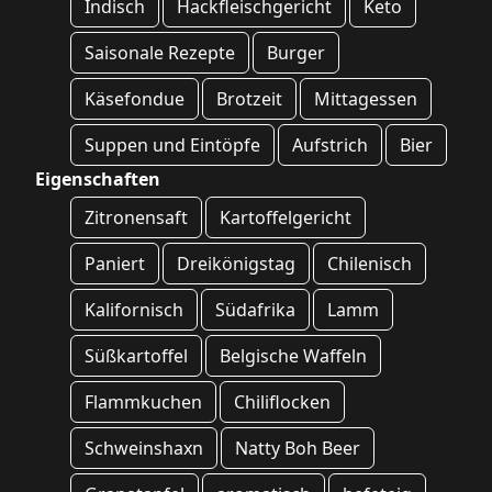
Indisch
Hackfleischgericht
Keto
Saisonale Rezepte
Burger
Käsefondue
Brotzeit
Mittagessen
Suppen und Eintöpfe
Aufstrich
Bier
Eigenschaften
Zitronensaft
Kartoffelgericht
Paniert
Dreikönigstag
Chilenisch
Kalifornisch
Südafrika
Lamm
Süßkartoffel
Belgische Waffeln
Flammkuchen
Chiliflocken
Schweinshaxn
Natty Boh Beer