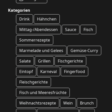
Kategorien
Drink
Hähnchen
Mittag-/Abendessen
Sauce
Fisch
Sommerrezepte
Marmelade und Gelees
Gemüse-Curry
Salate
Grillen
Fischgerichte
Eintopf
Karneval
Fingerfood
Fleischgerichte
Fisch und Meeresfrüchte
Weihnachtsrezepte
Wein
Brunch