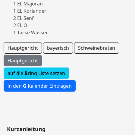
1 EL Majoran
1 EL Koriander
2 EL Senf
2 EL Öl
1 Tasse Wasser
Hauptgericht
bayerisch
Schweinebraten
Hauptgericht
auf die
B
ring Liste setzen
in den
G
Kalender Eintragen
Kurzanleitung