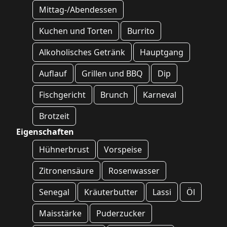
Mittag-/Abendessen
Kuchen und Torten
Burrito
Alkoholisches Getränk
Hauptgang
Auflauf
Grillen und BBQ
Dip
Fischgericht
Brunch
Karneval
Brotzeit
Eigenschaften
Hühnerbrust
Vorspeise
Zitronensäure
Rosenwasser
Senegal
Kräuterbutter
Lassi
Öl
Maisstärke
Puderzucker