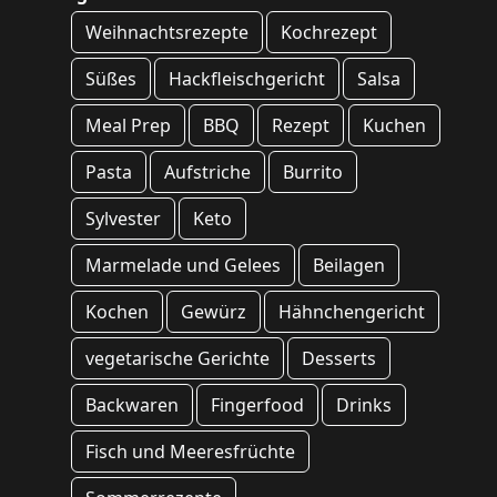
Weihnachtsrezepte
Kochrezept
Süßes
Hackfleischgericht
Salsa
Meal Prep
BBQ
Rezept
Kuchen
Pasta
Aufstriche
Burrito
Sylvester
Keto
Marmelade und Gelees
Beilagen
Kochen
Gewürz
Hähnchengericht
vegetarische Gerichte
Desserts
Backwaren
Fingerfood
Drinks
Fisch und Meeresfrüchte