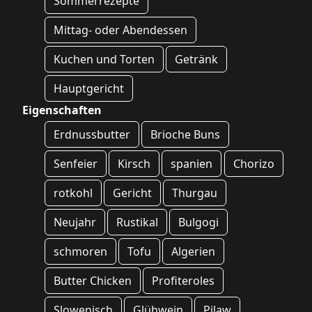
Sommerrezepte
Mittag- oder Abendessen
Kuchen und Torten
Getränk
Hauptgericht
Eigenschaften
Erdnussbutter
Brioche Buns
Senfeier
Kirsch
spanien
Chorizo
rotkohl
Gericht
Thurgau
Neujahr
Rustikal
Bulgogi
schmoren
Tofu
Algerien
Butter Chicken
Profiteroles
Slowenisch
Glühwein
Pilaw