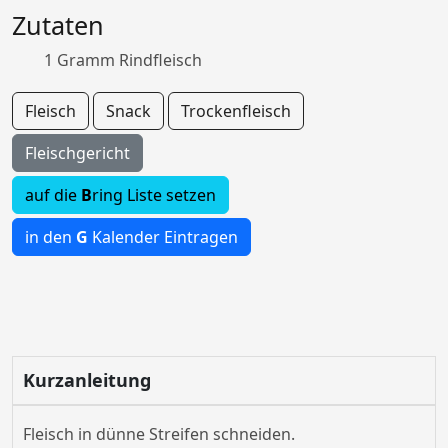
Zutaten
1 Gramm Rindfleisch
Fleisch
Snack
Trockenfleisch
Fleischgericht
auf die
B
ring Liste setzen
in den
G
Kalender Eintragen
Kurzanleitung
Fleisch in dünne Streifen schneiden.