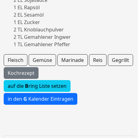
2 EL Sojasauce
1 EL Rapsöl
2 EL Sesamöl
1 EL Zucker
2 TL Knoblauchpulver
2 TL Gemahlener Ingwer
1 TL Gemahlener Pfeffer
Fleisch
Gemüse
Marinade
Reis
Gegrillt
Kochrezept
auf die
B
ring Liste setzen
in den
G
Kalender Eintragen