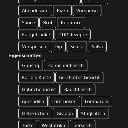
Abendessen
Pizza
Vorspeise
Sauce
Brot
Konfitüre
Kaltgetränke
DDR-Rezepte
Vorspeisen
Dip
Snack
Salsa
Eigenschaften
Günstig
Hähnchenfleisch
Karibik-Küste
herzhaftes Gericht
Hähnchenbrust
Rauchfleisch
quesadilla
rote Linsen
Lombardei
Hefekuchen
Grappa
Sfogliatella
Torte
Westafrika
persisch