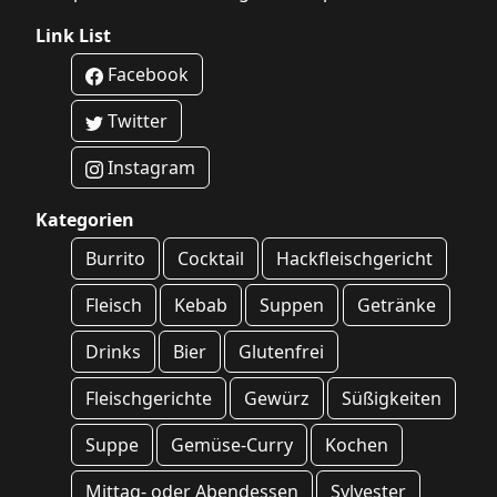
Link List
Facebook
Twitter
Instagram
Kategorien
Burrito
Cocktail
Hackfleischgericht
Fleisch
Kebab
Suppen
Getränke
Drinks
Bier
Glutenfrei
Fleischgerichte
Gewürz
Süßigkeiten
Suppe
Gemüse-Curry
Kochen
Mittag- oder Abendessen
Sylvester