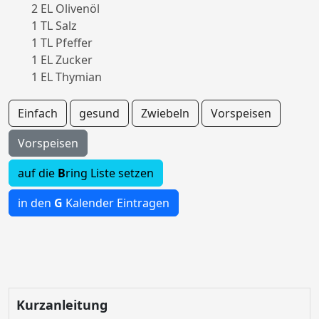
2 EL Olivenöl
1 TL Salz
1 TL Pfeffer
1 EL Zucker
1 EL Thymian
Einfach
gesund
Zwiebeln
Vorspeisen
Vorspeisen
auf die
B
ring Liste setzen
in den
G
Kalender Eintragen
Kurzanleitung