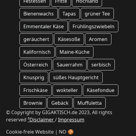
Festessen
Fritte
Hochland
Bienenwachs
Tapas
grüner Tee
Emmentaler Käse
Frühlingszwiebeln
geräuchert
Käsesoße
Aromen
Kalifornisch
Maine-Küche
Österreich
Sauerrahm
serbisch
Knusprig
süßes Hauptgericht
Frischkäse
wokteller
Käsefondue
Brownie
Gebäck
Muffuletta
© Copyright by GIGAKTISCH.de 2023, All rights
reserved
²Disclaimer
/
Impressum
Cookie-freie Website | NO 🍪