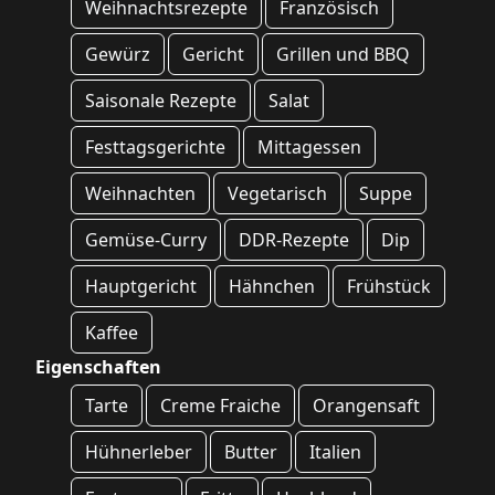
Weihnachtsrezepte
Französisch
Gewürz
Gericht
Grillen und BBQ
Saisonale Rezepte
Salat
Festtagsgerichte
Mittagessen
Weihnachten
Vegetarisch
Suppe
Gemüse-Curry
DDR-Rezepte
Dip
Hauptgericht
Hähnchen
Frühstück
Kaffee
Eigenschaften
Tarte
Creme Fraiche
Orangensaft
Hühnerleber
Butter
Italien