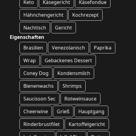
Keto
Käsegericht
Käsefondue
Hähnchengericht
Kochrezept
Nachtisch
Gericht
Eigenschaften
Brasilien
Venezolanisch
Paprika
Wrap
Gebackenes Dessert
Coney Dog
Kondensmilch
Bienenwachs
Shrimps
Saucisson Sec
Rotweinsauce
Cheerwine
Grieß
Hauptgang
Rinderbrustfilet
Kartoffelgericht