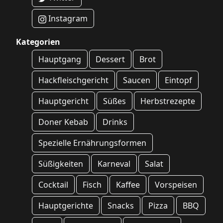
Instagram
Kategorien
Hauptgang
Dessert
Brot
Hackfleischgericht
Saucen
Eintopf
Hauptgericht
Süßes
Herbstrezepte
Doner Kebab
Drinks
Spezielle Ernährungsformen
Süßigkeiten
Karneval
Salat
Cocktail
Fisch
Kaffee
Vorspeisen
Hauptgerichte
Snacks
Pizza
BBQ