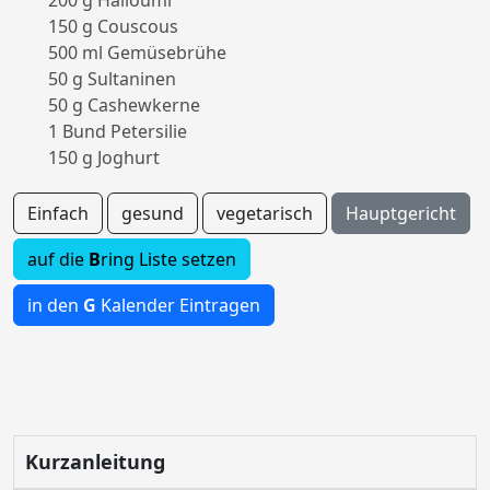
200 g Halloumi
150 g Couscous
500 ml Gemüsebrühe
50 g Sultaninen
50 g Cashewkerne
1 Bund Petersilie
150 g Joghurt
Einfach
gesund
vegetarisch
Hauptgericht
auf die
B
ring Liste setzen
in den
G
Kalender Eintragen
Kurzanleitung