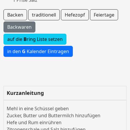
1 Prise Salz
Backen
traditionell
Hefezopf
Feiertage
Backwaren
auf die
B
ring Liste setzen
in den
G
Kalender Eintragen
Kurzanleitung
Mehl in eine Schüssel geben
Zucker, Butter und Buttermilch hinzufügen
Hefe und Rum einrühren
Zitronenschale und Salz hinzufügen