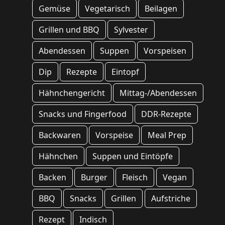
Gemüse
Vegetarisch
Beilagen
Grillen und BBQ
Sylvester
Abendessen
Suppen
Vorspeisen
Dip
Rezepte
Eintopf
Hähnchengericht
Mittag-/Abendessen
Snacks und Fingerfood
DDR-Rezepte
Backwaren
Vorspeise
Meal Prep
Hähnchen
Suppen und Eintöpfe
Backen
Burger
Fleisch
Vegan
BBQ
Snacks
Grillen
Aufstriche
Rezept
Indisch