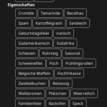
Eigenschaften
Crumble
Tamarinde
Bacalhau
Spam
Kartoffelgratin
Sandwich
Geburtstagsfeier
iranisch
Südamerikanisch
Südafrika
Schlesien
Rührteig
Saisonal
Schweinefilet
Fisch
Frühlingsrollen
Belgische Waffeln
Fischfrikasse
Zwiebelkuchen
Reisessig
Waldaromen
Plätzchen
Meerrettich
Familienfeier
Backofen
Speck