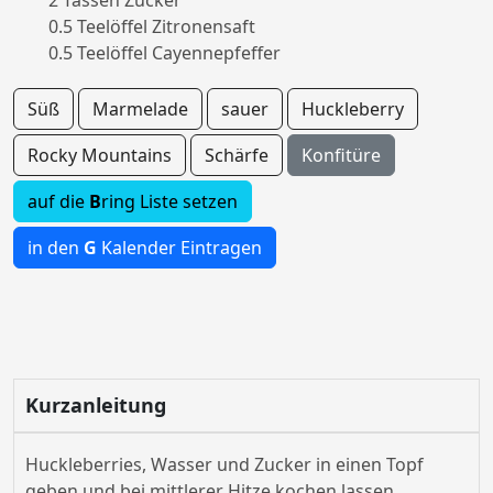
2 Tassen Zucker
0.5 Teelöffel Zitronensaft
0.5 Teelöffel Cayennepfeffer
Süß
Marmelade
sauer
Huckleberry
Rocky Mountains
Schärfe
Konfitüre
auf die
B
ring Liste setzen
in den
G
Kalender Eintragen
Kurzanleitung
Huckleberries, Wasser und Zucker in einen Topf
geben und bei mittlerer Hitze kochen lassen.