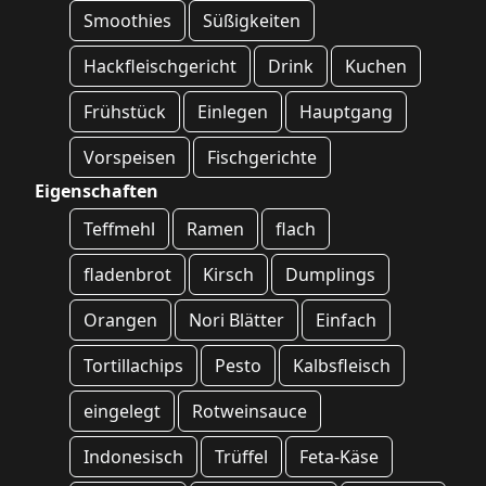
Smoothies
Süßigkeiten
Hackfleischgericht
Drink
Kuchen
Frühstück
Einlegen
Hauptgang
Vorspeisen
Fischgerichte
Eigenschaften
Teffmehl
Ramen
flach
fladenbrot
Kirsch
Dumplings
Orangen
Nori Blätter
Einfach
Tortillachips
Pesto
Kalbsfleisch
eingelegt
Rotweinsauce
Indonesisch
Trüffel
Feta-Käse