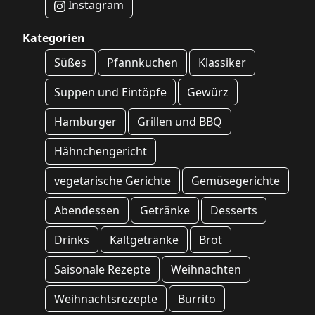
Instagram
Kategorien
Süßes
Pfannkuchen
Klassiker
Suppen und Eintöpfe
Gewürz
Hamburger
Grillen und BBQ
Hähnchengericht
vegetarische Gerichte
Gemüsegerichte
Abendessen
Getränke
Desserts
Drinks
Kaltgetränke
Brot
Saisonale Rezepte
Weihnachten
Weihnachtsrezepte
Burrito