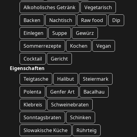
Alkoholisches Getränk
Vegetarisch
Backen
Nachtisch
Raw food
Dip
Einlegen
Suppe
Gewürz
Sommerrezepte
Kochen
Vegan
Cocktail
Gericht
Eigenschaften
Teigtasche
Halibut
Steiermark
Polenta
Genfer Art
Bacalhau
Klebreis
Schweinebraten
Sonntagsbraten
Schinken
Slowakische Küche
Rührteig