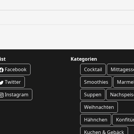
ist
Kategorien
Facebook
Cocktail
Mittagess
Twitter
Smoothies
Marme
Instagram
Suppen
Nachspeis
Weihnachten
Hähnchen
Konfitü
Kuchen & Gebäck