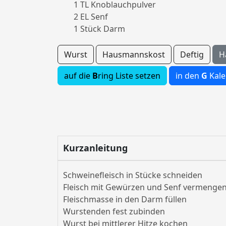
1 TL Knoblauchpulver
2 EL Senf
1 Stück Darm
Wurst
Hausmannskost
Deftig
H
auf die
B
ring Liste setzen
in den
G
Kale
Kurzanleitung
Schweinefleisch in Stücke schneiden
Fleisch mit Gewürzen und Senf vermenge
Fleischmasse in den Darm füllen
Wurstenden fest zubinden
Wurst bei mittlerer Hitze kochen