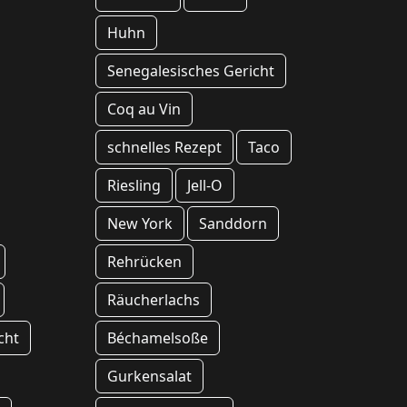
Huhn
Senegalesisches Gericht
Coq au Vin
schnelles Rezept
Taco
Riesling
Jell-O
New York
Sanddorn
Rehrücken
Räucherlachs
cht
Béchamelsoße
Gurkensalat