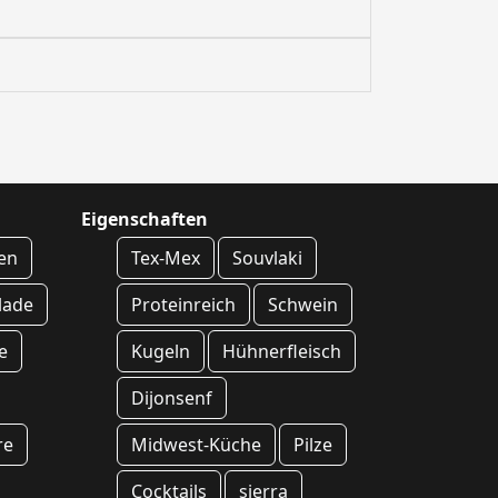
Eigenschaften
en
Tex-Mex
Souvlaki
lade
Proteinreich
Schwein
e
Kugeln
Hühnerfleisch
Dijonsenf
re
Midwest-Küche
Pilze
Cocktails
sierra