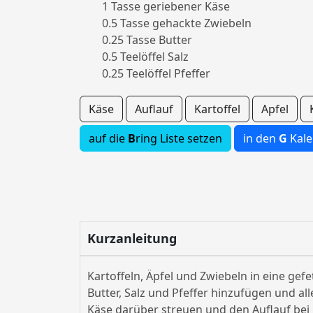
1 Tasse geriebener Käse
0.5 Tasse gehackte Zwiebeln
0.25 Tasse Butter
0.5 Teelöffel Salz
0.25 Teelöffel Pfeffer
Käse
Auflauf
Kartoffel
Apfel
auf die
B
ring Liste setzen
in den
G
Kale
Kurzanleitung
Kartoffeln, Äpfel und Zwiebeln in eine gef
Butter, Salz und Pfeffer hinzufügen und al
Käse darüber streuen und den Auflauf bei