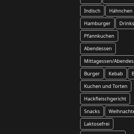
Indisch
Hähnchen
Hamburger
Drink
Pfannkuchen
Abendessen
Mittagessen/Abendes
Burger
Kebab
Kuchen und Torten
Hackfleischgericht
Snacks
Weihnacht
Laktosefrei