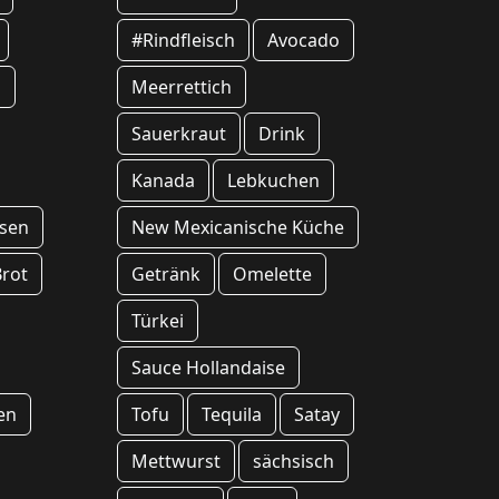
#Rindfleisch
Avocado
s
Meerrettich
Sauerkraut
Drink
Kanada
Lebkuchen
sen
New Mexicanische Küche
Brot
Getränk
Omelette
Türkei
Sauce Hollandaise
en
Tofu
Tequila
Satay
Mettwurst
sächsisch