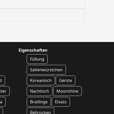
Eigenschaften
Füllung
Saitenwürstchen
d
Koreanisch
Gerste
ster
Nachtisch
Moonshine
ta
Bratlinge
Elsass
Rehrücken