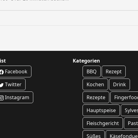
ist
Kategorien
Facebook
BBQ
Rezept
Twitter
Kochen
Drink
Instagram
Rezepte
Fingerfoo
Hauptspeise
Sylve
Fleischgericht
Pas
Süßes
Käsefondue