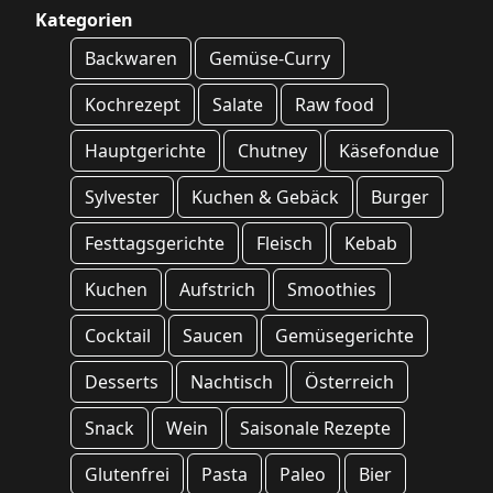
Kategorien
Backwaren
Gemüse-Curry
Kochrezept
Salate
Raw food
Hauptgerichte
Chutney
Käsefondue
Sylvester
Kuchen & Gebäck
Burger
Festtagsgerichte
Fleisch
Kebab
Kuchen
Aufstrich
Smoothies
Cocktail
Saucen
Gemüsegerichte
Desserts
Nachtisch
Österreich
Snack
Wein
Saisonale Rezepte
Glutenfrei
Pasta
Paleo
Bier