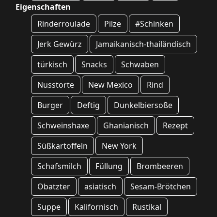
Eigenschaften
Rinderroulade
Pilze
#Schinken
Jerk Gewürz
Jamaikanisch-thailändisch
türkisch
Snacks
Schwaben
Nusstorte
New Mexico
Rind
Burger
Deftig
Dunkelbiersoße
Schweinshaxe
Ghanianisch
Rezept
Süßkartoffeln
New York
Schafsmilch
Füllung
Brombeeren
Obatzter
asiatisch
Sesam-Brötchen
Suppe
Kalifornisch
Rustikal