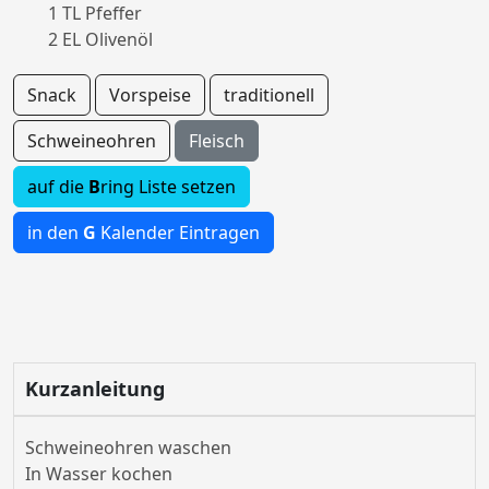
1 TL Pfeffer
2 EL Olivenöl
Snack
Vorspeise
traditionell
Schweineohren
Fleisch
auf die
B
ring Liste setzen
in den
G
Kalender Eintragen
Kurzanleitung
Schweineohren waschen
In Wasser kochen