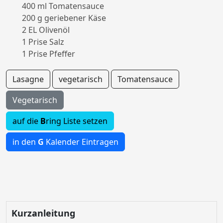
400 ml Tomatensauce
200 g geriebener Käse
2 EL Olivenöl
1 Prise Salz
1 Prise Pfeffer
Lasagne
vegetarisch
Tomatensauce
Vegetarisch
auf die
B
ring Liste setzen
in den
G
Kalender Eintragen
Kurzanleitung