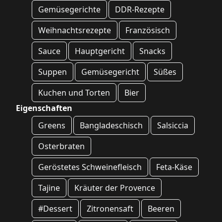
Gemüsegerichte
DDR-Rezepte
Weihnachtsrezepte
Französisch
Sauce
Hauptgericht
Snacks
Suppen
Gemüsegericht
Süßes
Kuchen und Torten
Bier
Eigenschaften
Greens
Bangladeschisch
Salsiccia
Osterbraten
Geröstetes Schweinefleisch
Feta-Käse
Tajine
Kräuter der Provence
#Dessert
Zitronensaft
Beeren