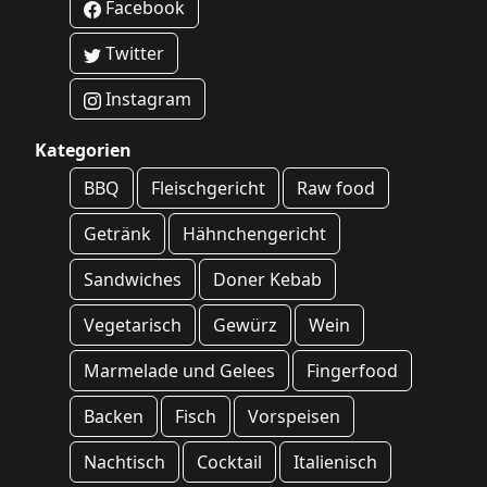
Facebook
Twitter
Instagram
Kategorien
BBQ
Fleischgericht
Raw food
Getränk
Hähnchengericht
Sandwiches
Doner Kebab
Vegetarisch
Gewürz
Wein
Marmelade und Gelees
Fingerfood
Backen
Fisch
Vorspeisen
Nachtisch
Cocktail
Italienisch