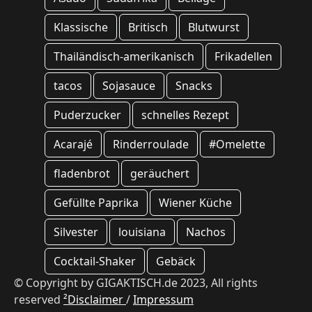
Klassische
Britisch
Blutwurst
Thailändisch-amerikanisch
Frikadellen
tacos
Sojasauce
Snacks
Puderzucker
schnelles Rezept
Acarajé
Rinderroulade
#Omelette
fladenbrot
geräuchert
Gefüllte Paprika
Wiener Küche
Silvester
louisiana
Nachos
Cocktail-Shaker
Gebäck
© Copyright by GIGAKTISCH.de 2023, All rights
reserved
²Disclaimer
/
Impressum