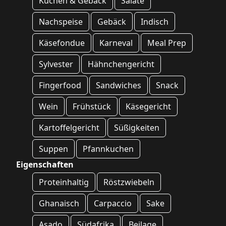
Kuchen & Gebäck
Salate
Nachspeise
Gebäck
Indisch
Käsefondue
Karneval
Meal Prep
Sylvester
Hähnchengericht
Fingerfood
Sandwiches
Snack
Wein
Frühstück
Käsegericht
Kartoffelgericht
Süßigkeiten
Suppen
Pfannkuchen
Eigenschaften
Proteinhaltig
Röstzwiebeln
Ghanaisch
Carpaccio
Sake
Asado
Südafrika
Beilage