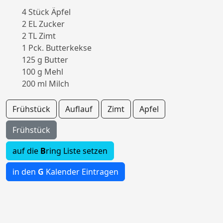
4 Stück Äpfel
2 EL Zucker
2 TL Zimt
1 Pck. Butterkekse
125 g Butter
100 g Mehl
200 ml Milch
Frühstück
Auflauf
Zimt
Apfel
Frühstück
auf die
B
ring Liste setzen
in den
G
Kalender Eintragen