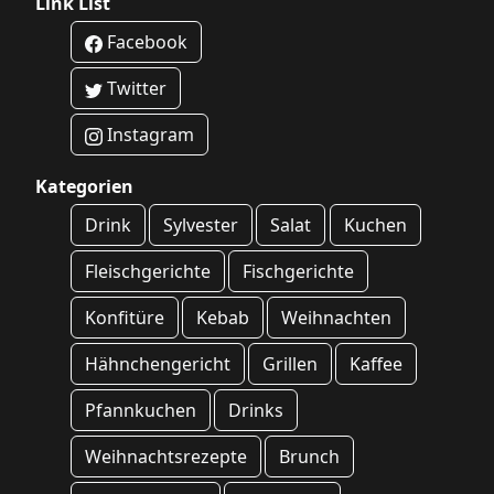
Link List
Facebook
Twitter
Instagram
Kategorien
Drink
Sylvester
Salat
Kuchen
Fleischgerichte
Fischgerichte
Konfitüre
Kebab
Weihnachten
Hähnchengericht
Grillen
Kaffee
Pfannkuchen
Drinks
Weihnachtsrezepte
Brunch