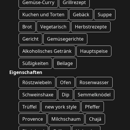
Gemüse-Curry
Grillrezept
Kuchen und Torten
Gebäck
Suppe
Brot
Vegetarisch
Herbstrezepte
Gericht
Gemüsegerichte
Alkoholisches Getränk
Hauptspeise
Süßigkeiten
Beilage
Eigenschaften
Röstzwiebeln
Ofen
Rosenwasser
Schweinshaxe
Dip
Semmelknödel
Trüffel
new york style
Pfeffer
Provence
Milchschaum
Chajá