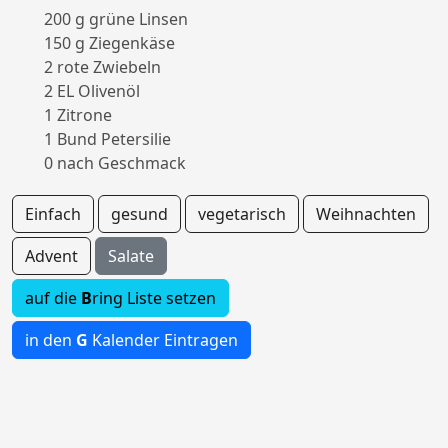
200 g grüne Linsen
150 g Ziegenkäse
2 rote Zwiebeln
2 EL Olivenöl
1 Zitrone
1 Bund Petersilie
0 nach Geschmack
Einfach
gesund
vegetarisch
Weihnachten
Advent
Salate
auf die
B
ring Liste setzen
in den
G
Kalender Eintragen