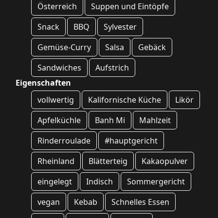
Österreich
Suppen und Eintöpfe
Snack
BBQ
Sylvester
Gemüse-Curry
Salsa
Gebäck
Sandwiches
Aufstrich
Eigenschaften
vollwertig
Kalifornische Küche
Likör
Apfelküchle
Banh Mi
Mahlzeit
Rinderroulade
#hauptgericht
Rheinland
Blätterteig
Kakaopulver
eingelegt
Indisch
Sommergericht
vegan
Kebab
Schnelles Essen