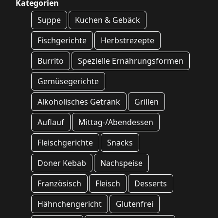
Kategorien
Suppe
Kuchen & Gebäck
Fischgerichte
Herbstrezepte
Burrito
Spezielle Ernährungsformen
Gemüsegerichte
Alkoholisches Getränk
Grillen
Auflauf
Mittag-/Abendessen
Fleischgerichte
Snacks
Doner Kebab
Nachspeise
Französisch
Fleisch
Desserts
Hähnchengericht
Glutenfrei