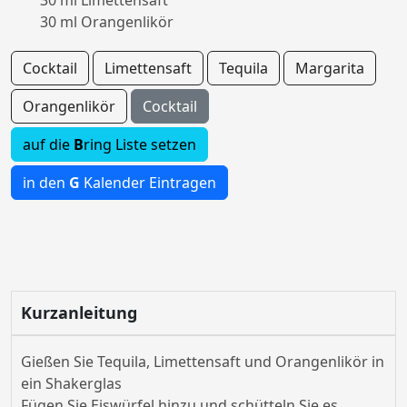
30 ml Limettensaft
30 ml Orangenlikör
Cocktail
Limettensaft
Tequila
Margarita
Orangenlikör
Cocktail
auf die
B
ring Liste setzen
in den
G
Kalender Eintragen
Kurzanleitung
Gießen Sie Tequila, Limettensaft und Orangenlikör in
ein Shakerglas
Fügen Sie Eiswürfel hinzu und schütteln Sie es