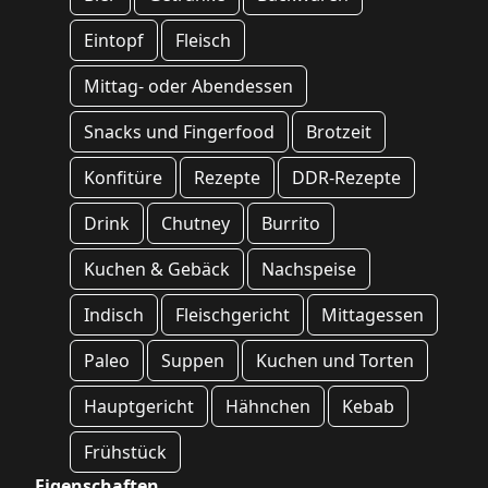
Eintopf
Fleisch
Mittag- oder Abendessen
Snacks und Fingerfood
Brotzeit
Konfitüre
Rezepte
DDR-Rezepte
Drink
Chutney
Burrito
Kuchen & Gebäck
Nachspeise
Indisch
Fleischgericht
Mittagessen
Paleo
Suppen
Kuchen und Torten
Hauptgericht
Hähnchen
Kebab
Frühstück
Eigenschaften