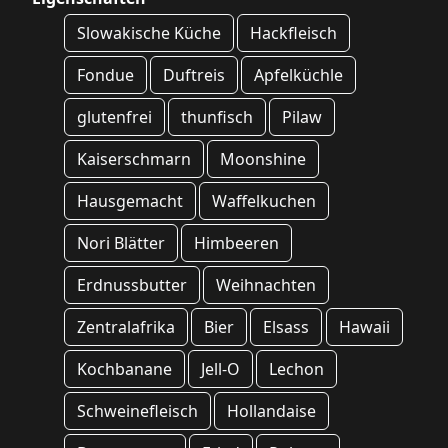
Slowakische Küche
Hackfleisch
Fondue
Duftreis
Apfelküchle
glutenfrei
thunfisch
Pilaw
Kaiserschmarn
Moonshine
Hausgemacht
Waffelkuchen
Nori Blätter
Himbeeren
Erdnussbutter
Weihnachten
Zentralafrika
Bier
Elsass
Hawaii
Kochbanane
Jell-O
Lechon
Schweinefleisch
Hollandaise