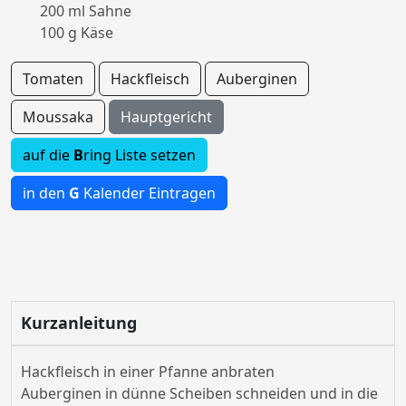
200 ml Sahne
100 g Käse
Tomaten
Hackfleisch
Auberginen
Moussaka
Hauptgericht
auf die
B
ring Liste setzen
in den
G
Kalender Eintragen
Kurzanleitung
Hackfleisch in einer Pfanne anbraten
Auberginen in dünne Scheiben schneiden und in die