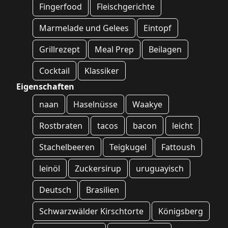
Fingerfood
Fleischgerichte
Marmelade und Gelees
Eintopf
Grillrezept
Meal Prep
Beilagen
Cocktail
Klassiker
Eigenschaften
naan
Haselnüsse
Waakye
Rostbraten
tacos
bacon
leicht
Stachelbeeren
Teigkugel
Fattoush
leinöl
Zuckersirup
uruguayisch
Deutsch
Brasilien
Schwarzwälder Kirschtorte
Königsberg