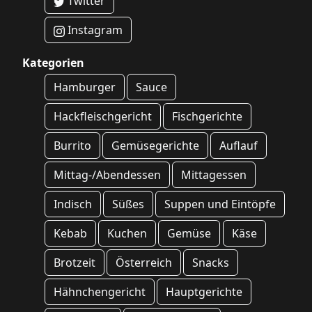
Twitter
Instagram
Kategorien
Hamburger
Sauce
Hackfleischgericht
Fischgerichte
Burrito
Gemüsegerichte
Auflauf
Mittag-/Abendessen
Mittagessen
Indisch
Süßes
Suppen und Eintöpfe
Kebab
Kuchen
Gemüse
Käse
Brotzeit
Österreich
Snacks
Hähnchengericht
Hauptgerichte