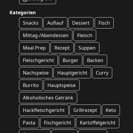
Kategorien
Snacks
Auflauf
Dessert
Fisch
Mittag-/Abendessen
Fleisch
Meal Prep
Rezept
Suppen
Fleischgericht
Burger
Backen
Nachspeise
Hauptgericht
Curry
Burrito
Hauptspeise
Alkoholisches Getränk
Hackfleischgericht
Grillrezept
Keto
Pasta
Fischgericht
Kartoffelgericht