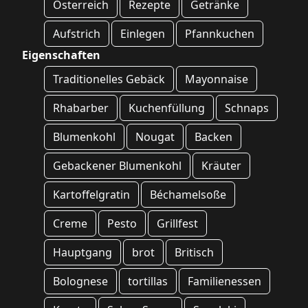
Österreich
Rezepte
Getränke
Aufstrich
Einlegen
Pfannkuchen
Eigenschaften
Traditionelles Gebäck
Mayonnaise
Rhabarber
Kuchenfüllung
Schnaps
Blumenkohl
Nougat
Backen
Gebackener Blumenkohl
Kräuter
Kartoffelgratin
Béchamelsoße
Creme
Pesto
Grillfest
Hauptgang
brot
Britisch
Bolognese
tortillas
Familienessen