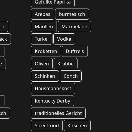
Gefüllte Paprika
Arepas
burmesisch
en
Marillen
Marmelade
äck
Türkei
Vodka
n
Kroketten
Duftreis
e
Oliven
Krabbe
Schinken
Conch
Hausmannskost
s
Kentucky Derby
sch
traditionelles Gericht
Streetfood
Kirschen