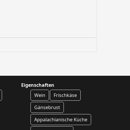
Eigenschaften
Wein
Frischkäse
Gänsebrust
Appalachianische Küche