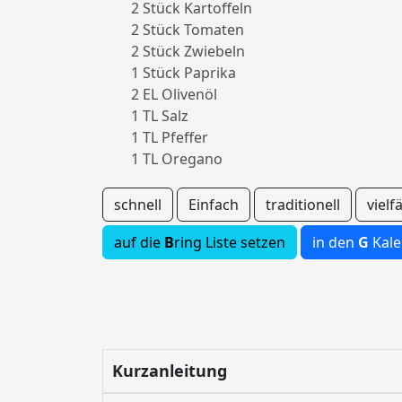
2 Stück Kartoffeln
2 Stück Tomaten
2 Stück Zwiebeln
1 Stück Paprika
2 EL Olivenöl
1 TL Salz
1 TL Pfeffer
1 TL Oregano
schnell
Einfach
traditionell
vielfä
auf die
B
ring Liste setzen
in den
G
Kale
Kurzanleitung