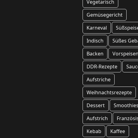
Vegetarisch
Gemüsegericht
Karneval
Süßspeis
Indisch
Süßes Geb
Backen
Vorspeise
DDR-Rezepte
Sauc
Aufstriche
Weihnachtsrezepte
Dessert
Smoothie
Aufstrich
Französi
Kebab
Kaffee