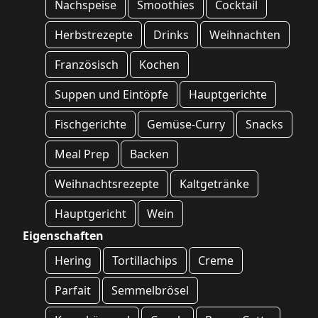
Nachspeise
Smoothies
Cocktail
Herbstrezepte
Drinks
Weihnachten
Französisch
Kochen
Suppen und Eintöpfe
Hauptgerichte
Fischgerichte
Gemüse-Curry
Snacks
Meal Prep
Backen
Weihnachtsrezepte
Kaltgetränke
Hauptgericht
Wein
Eigenschaften
Hering
Tortillachips
Creme
Parfait
Semmelbrösel