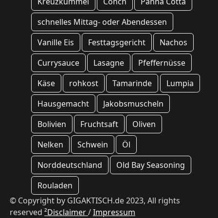
Kreuzkümmel
Conch
Panna Cotta
schnelles Mittag- oder Abendessen
Vanille Eis
Festtagsgericht
Nachos
Currysauce
Lasagne
Pfeffernüsse
Käse
rohkost
Tamarinde
Lumpia
Hausgemacht
Jakobsmuscheln
Bolivien
Fruchtsaft
Oliven
Nelken
Schwein
Öl
Norddeutschland
Old Bay Seasoning
Rouladen
© Copyright by GIGAKTISCH.de 2023, All rights
reserved
²Disclaimer
/
Impressum