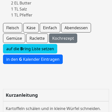
2 EL Butter
1 TL Salz
1 TL Pfeffer
Fleisch
Käse
Einfach
Abendessen
Gemüse
Raclette
Kochrezept
auf die
B
ring Liste setzen
in den
G
Kalender Eintragen
Kurzanleitung
Kartoffeln schälen und in kleine Würfel schneiden.