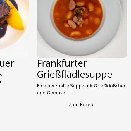
uer
Frankfurter
Grießflädlesuppe
us
..
Eine herzhafte Suppe mit Grießklößchen
und Gemüse....
zum Rezept