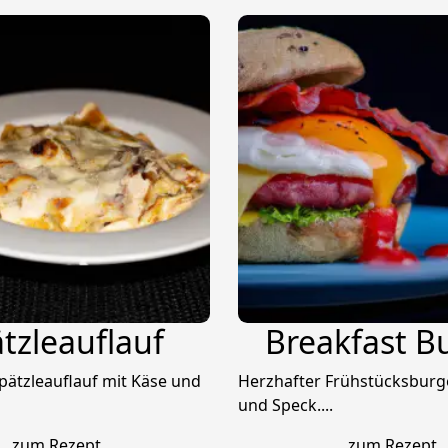
tzleauflauf
Breakfast B
pätzleauflauf mit Käse und
Herzhafter Frühstücksburg
und Speck....
zum Rezept
zum Rezept