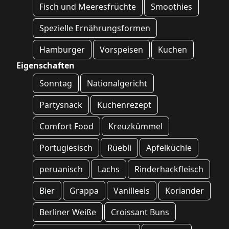
Fisch und Meeresfrüchte
Smoothies
Spezielle Ernährungsformen
Hamburger
Vorspeisen
Kuchen
Eigenschaften
Sonntag
Nationalgericht
Partysnack
Kuchenrezept
Comfort Food
Kreuzkümmel
Portugiesisch
Rüebli
Apfelküchle
peruanisch
Lachs
Rinderhackfleisch
Bier
Grappa
Vanilleeis
Koriander
Berliner Weiße
Croissant Buns