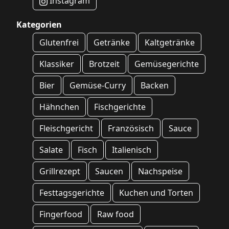
Instagram
Kategorien
Glutenfrei
Getränke
Kaltgetränke
Klassiker
Brotzeit
Gemüsegerichte
Bier
Gemüse-Curry
Backen
Hähnchen
Fischgerichte
Fleischgericht
Französisch
Sauce
Salate
Fisch
Italienisch
Grillrezept
Saucen
Nachspeise
Festtagsgerichte
Kuchen und Torten
Fingerfood
Raw food