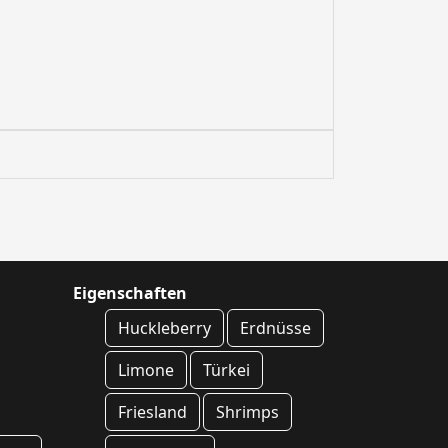
Eigenschaften
Huckleberry
Erdnüsse
Limone
Türkei
Friesland
Shrimps