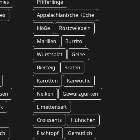
hies
Pfifferlinge
es
Appalachianische Küche
klöße
Röstzwiebeln
Marillen
Burrito
Wurstsalat
Gelee
Bierteig
Braten
Karotten
Karwoche
sen
Nelken
Gewürzgurken
ck
Limettensaft
Croissants
Hühnchen
sch
Fischtopf
Gemütlich