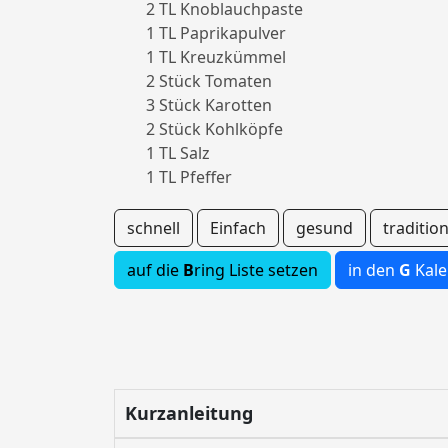
2 TL Knoblauchpaste
1 TL Paprikapulver
1 TL Kreuzkümmel
2 Stück Tomaten
3 Stück Karotten
2 Stück Kohlköpfe
1 TL Salz
1 TL Pfeffer
schnell
Einfach
gesund
tradition
auf die
B
ring Liste setzen
in den
G
Kale
Kurzanleitung