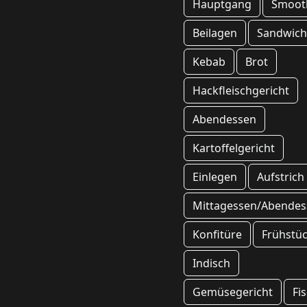
Hauptgang
Smoot
Beilagen
Sandwich
Kebab
Brot
Hackfleischgericht
Abendessen
Kartoffelgericht
Einlegen
Aufstrich
Mittagessen/Abendes
Konfitüre
Frühstü
Indisch
Gemüsegericht
Fi