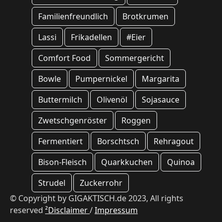
Familienfreundlich
Brotkrumen
Lassi
Frikadellen
#Eier
Comfort Food
Sommergericht
Bowle
Pumpernickel
Margarita
Buttermilch
Olivenöl
Sojasauce
Zwetschgenröster
Roggen
Fermentiert
Borschtsch
Rehragout
Bison-Fleisch
Quarkkuchen
Quinoa
Strudel
Zuckerrohr
© Copyright by GIGAKTISCH.de 2023, All rights
reserved
²Disclaimer
/
Impressum