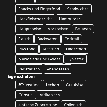
Snacks und Fingerfood
Sandwiches
Hackfleischgericht
Hamburger
Hauptspeise
Vorspeisen
Beilagen
Fleisch
Backwaren
Cocktail
Raw food
Aufstrich
Fingerfood
Marmelade und Gelees
Sylvester
Vegetarisch
Abendessen
Eigenschaften
#Frühstück
Lechon
Graukäse
Günstig
Afrikanisch
einfache Zubereitung
Chilenisch