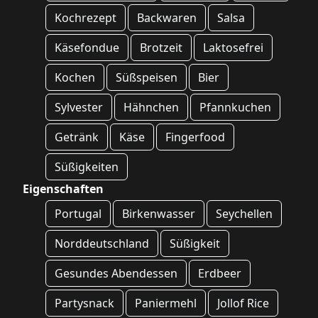
Kochrezept
Backwaren
Salsa
Käsefondue
Brotzeit
Laktosefrei
Kochen
Süßspeisen
Bier
Sylvester
Hähnchen
Pfannkuchen
Getränk
Käse
Fingerfood
Süßigkeiten
Eigenschaften
Portugal
Birkenwasser
Seychellen
Norddeutschland
Süßigkeit
Gesundes Abendessen
Erdbeer
Partysnack
Paniermehl
Jollof Rice