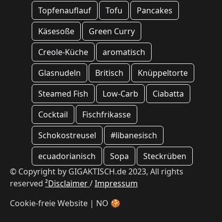
Topfenauflauf
Tofu
Pancakes
Käsesoße
Green Curry
Creole-Küche
aromatisch
Glasnudeln
Britisch
Knüppeltorte
Steamed Fish
Low-Carb
Ciabatta
Cocktail
Fischfrikasse
Schokostreusel
#libanesisch
ecuadorianisch
Sopa
Steckrüben
© Copyright by GIGAKTISCH.de 2023, All rights
reserved
²Disclaimer
/
Impressum
Cookie-freie Website | NO 🍪