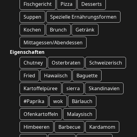
Fischgericht
Pizza
Desserts
Suppen
Spezielle Ernährungsformen
Kochen
Brunch
Getränk
Mittagessen/Abendessen
Eigenschaften
Chutney
Osterbraten
Schweizerisch
Fried
Hawaiisch
Baguette
Kartoffelpüree
sierra
Skandinavien
#Paprika
wok
Bärlauch
Ofenkartoffeln
Malaysisch
Himbeeren
Barbecue
Kardamom