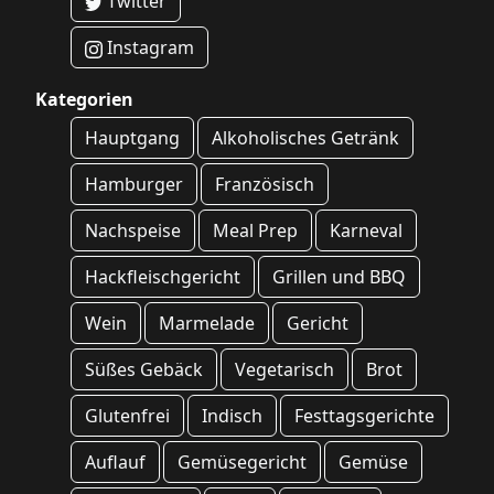
Twitter
Instagram
Kategorien
Hauptgang
Alkoholisches Getränk
Hamburger
Französisch
Nachspeise
Meal Prep
Karneval
Hackfleischgericht
Grillen und BBQ
Wein
Marmelade
Gericht
Süßes Gebäck
Vegetarisch
Brot
Glutenfrei
Indisch
Festtagsgerichte
Auflauf
Gemüsegericht
Gemüse