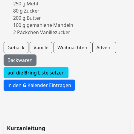
250 g Mehl
80 g Zucker
200 g Butter
100 g gemahlene Mandeln
2 Päckchen Vanillezucker
Gebäck
Vanille
Weihnachten
Advent
Backwaren
auf die
B
ring Liste setzen
in den
G
Kalender Eintragen
Kurzanleitung