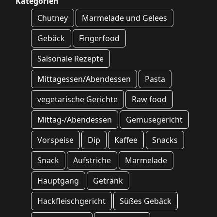
Kategorien
Chutney
Marmelade und Gelees
Gebäck
Fingerfood
Saisonale Rezepte
Mittagessen/Abendessen
Pasta
vegetarische Gerichte
Raw food
Mittag-/Abendessen
Gemüsegericht
Vorspeise
Dip
Kaffee
Snacks
Snack
Aufstriche
Marmelade
Hauptgang
Getränk
Hackfleischgericht
Süßes Gebäck