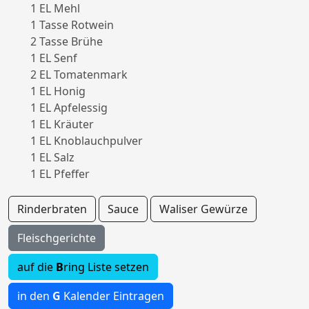
1 EL Mehl
1 Tasse Rotwein
2 Tasse Brühe
1 EL Senf
2 EL Tomatenmark
1 EL Honig
1 EL Apfelessig
1 EL Kräuter
1 EL Knoblauchpulver
1 EL Salz
1 EL Pfeffer
Rinderbraten
Sauce
Waliser Gewürze
Fleischgerichte
auf die
B
ring Liste setzen
in den
G
Kalender Eintragen