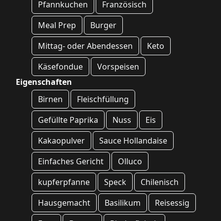
Pfannkuchen
Französisch
Meal Prep
Burger
Mittag- oder Abendessen
Keto
Käsefondue
Vorspeisen
Eigenschaften
Birnen
Fleischfüllung
Gefüllte Paprika
Nuss
Eis
Kakaopulver
Sauce Hollandaise
Einfaches Gericht
Olluco
kupferpfanne
Speck
Chilenisch
Hausgemacht
Basilikum
Reisessig