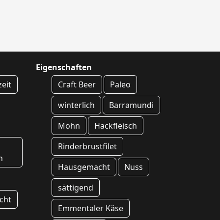
Eigenschaften
zeit
Craft Beer
Paleo
winterlich
Barramundi
Mohn
Hackfleisch
Rinderbrustfilet
n
Hausgemacht
Nuss
sättigend
cht
Emmentaler Käse