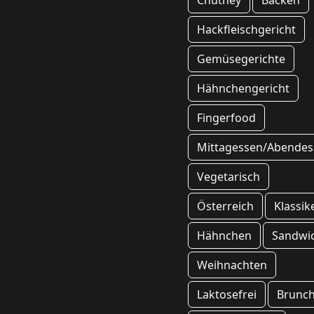
Chutney
Backen
Hackfleischgericht
Gemüsegerichte
Hähnchengericht
Fingerfood
Mittagessen/Abendes
Vegetarisch
Österreich
Klassik
Hähnchen
Sandwi
Weihnachten
Laktosefrei
Brunc