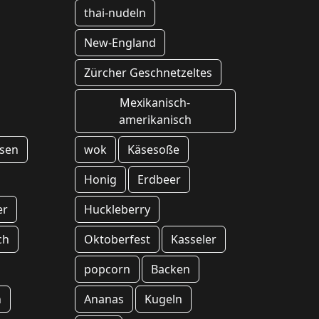
thai-nudeln
New-England
Zürcher Geschnetzeltes
Mexikanisch-
amerikanisch
sen
wok
Käsesoße
Honig
Erdbeer
er
Huckleberry
ch
Oktoberfest
Kasseler
popcorn
Backen
h
Ananas
Kugeln