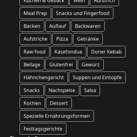
Kuchen & Gebäck
Wein
Aufstrich
Meal Prep
Snacks und Fingerfood
Backen
Auflauf
Backwaren
Aufstriche
Pizza
Getränke
Raw food
Käsefondue
Doner Kebab
Beilage
Glutenfrei
Gewürz
Hähnchengericht
Suppen und Eintöpfe
Snacks
Nachspeise
Salsa
Kochen
Dessert
Spezielle Ernährungsformen
Festtagsgerichte