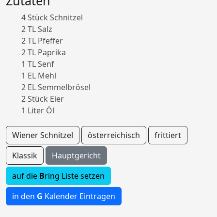
Zutaten
4 Stück Schnitzel
2 TL Salz
2 TL Pfeffer
2 TL Paprika
1 TL Senf
1 EL Mehl
2 EL Semmelbrösel
2 Stück Eier
1 Liter Öl
Wiener Schnitzel
österreichisch
frittiert
Klassik
Hauptgericht
auf die
B
ring Liste setzen
in den
G
Kalender Eintragen