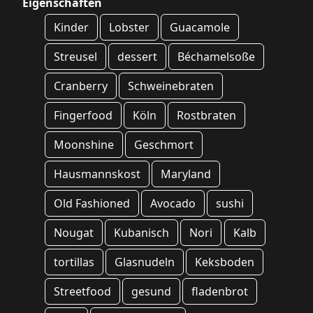
Eigenschaften
Kinder
Lobster
Guacamole
Streusel
dessert
Béchamelsoße
Cranberry
Schweinebraten
Fingerfood
Köln
Rostbraten
Moonshine
Geschmort
Hausmannskost
Maryland
Old Fashioned
Avocado
sushi
Nougat
Kubanisch
Nori
Kalb
tortillas
Glasnudeln
Keksboden
Streetfood
gesund
fladenbrot