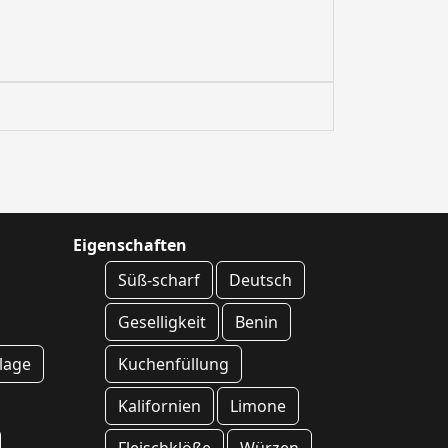
Eigenschaften
Süß-scharf
Deutsch
Geselligkeit
Benin
lage
Kuchenfüllung
Kalifornien
Limone