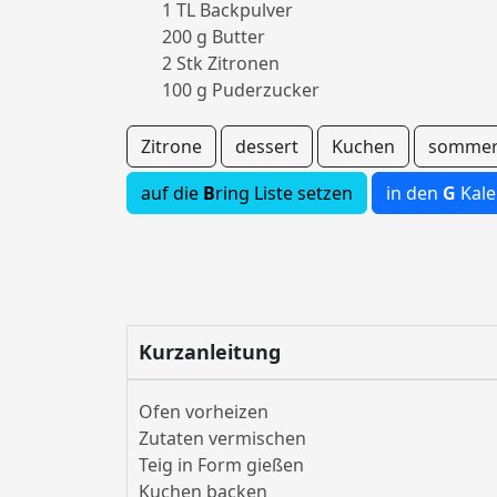
1 TL Backpulver
200 g Butter
2 Stk Zitronen
100 g Puderzucker
Zitrone
dessert
Kuchen
somme
auf die
B
ring Liste setzen
in den
G
Kale
Kurzanleitung
Ofen vorheizen
Zutaten vermischen
Teig in Form gießen
Kuchen backen