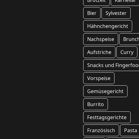
Brotzeit
Karneval
Bier
Sylvester
Hähnchengericht
Nachspeise
Brunc
Aufstriche
Curry
Snacks und Fingerfoo
Vorspeise
Gemüsegericht
Burrito
Festtagsgerichte
Französisch
Pasta