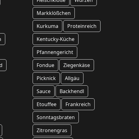
Fleischklöße
Würzen
Markklößchen
Kurkuma
Proteinreich
h
Kentucky-Küche
Pfannengericht
d
Fondue
Ziegenkäse
Picknick
Allgäu
Sauce
Backhendl
Etouffee
Frankreich
Sonntagsbraten
Zitronengras