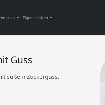
tegorien
Eigenschaften
it Guss
 mit süßem Zuckerguss.