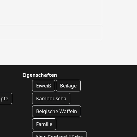
Eigenschaften
Eiweiß
Beilage
epte
Kambodscha
Belgische Waffeln
Familie