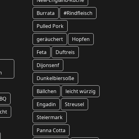
New-England-Küche
Burrata
#Rindfleisch
Pulled Pork
geräuchert
Hopfen
Feta
Duftreis
Dijonsenf
n
Dunkelbiersoße
Bällchen
leicht würzig
BQ
Engadin
Streusel
cht
Steiermark
Panna Cotta