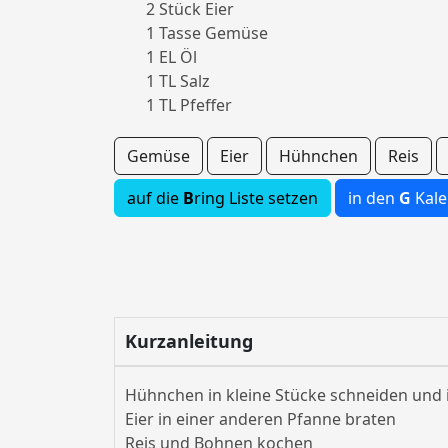
2 Stück Eier
1 Tasse Gemüse
1 EL Öl
1 TL Salz
1 TL Pfeffer
Gemüse
Eier
Hühnchen
Reis
auf die
B
ring Liste setzen
in den
G
Kale
Kurzanleitung
Hühnchen in kleine Stücke schneiden und 
Eier in einer anderen Pfanne braten
Reis und Bohnen kochen