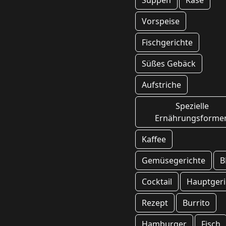
Suppen
Käse
Vorspeise
Fischgerichte
Süßes Gebäck
Aufstriche
Spezielle
Ernährungsforme
Kaffee
Gemüsegerichte
B
Cocktail
Hauptgeri
Rezept
Burrito
Hamburger
Fisch