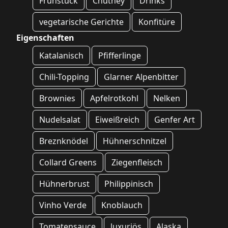
Frühstück
Chutney
Drinks
vegetarische Gerichte
Konfitüre
Eigenschaften
Katalanisch
Pfifferlinge
Chili-Topping
Glarner Alpenbitter
Brownies
Apfelrotkohl
Nelken
Nudelsalat
Eiweißreich
Genfer Art
Breznknödel
Hühnerschnitzel
Collard Greens
Ziegenfleisch
Hühnerbrust
Philippinisch
Vinho Verde
Knoblauch
Tomatensauce
luxuriös
Alaska