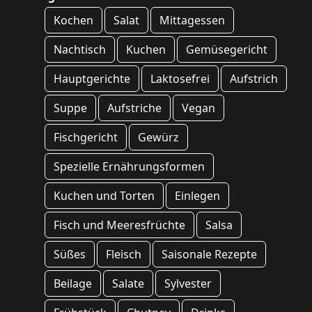
Kochen
Salat
Mittagessen
Nachtisch
Kuchen
Gemüsegericht
Hauptgerichte
Laktosefrei
Aufstrich
Suppe
Aufstriche
Vegan
Fischgericht
Gewürz
Spezielle Ernährungsformen
Kuchen und Torten
Einlegen
Fisch und Meeresfrüchte
Salsa
Süßes
Fleisch
Saisonale Rezepte
Beilage
Salate
Sylvester