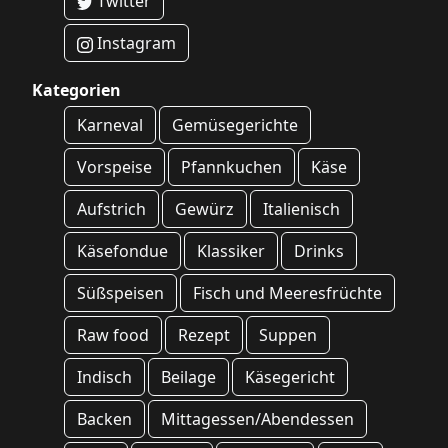
Twitter
Instagram
Kategorien
Karneval
Gemüsegerichte
Vorspeise
Pfannkuchen
Käse
Aufstrich
Gewürz
Italienisch
Käsefondue
Klassiker
Drinks
Süßspeisen
Fisch und Meeresfrüchte
Raw food
Rezept
Suppen
Indisch
Beilage
Käsegericht
Backen
Mittagessen/Abendessen