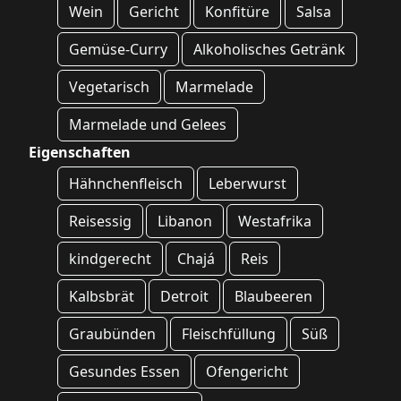
Wein
Gericht
Konfitüre
Salsa
Gemüse-Curry
Alkoholisches Getränk
Vegetarisch
Marmelade
Marmelade und Gelees
Eigenschaften
Hähnchenfleisch
Leberwurst
Reisessig
Libanon
Westafrika
kindgerecht
Chajá
Reis
Kalbsbrät
Detroit
Blaubeeren
Graubünden
Fleischfüllung
Süß
Gesundes Essen
Ofengericht