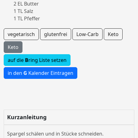
2 EL Butter
1 TL Salz
1 TL Pfeffer
vegetarisch
glutenfrei
Low-Carb
Keto
Keto
auf die
B
ring Liste setzen
in den
G
Kalender Eintragen
Kurzanleitung
Spargel schälen und in Stücke schneiden.