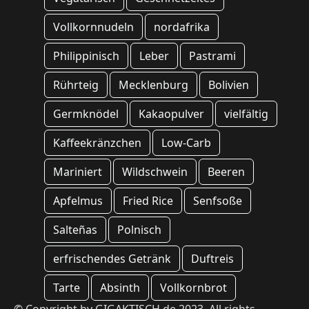
Vollkornnudeln
nordafrika
Philippinisch
Leber
Pastrami
Rührteig
Mecklenburg
Bolivien
Germknödel
Kakaopulver
vielfältig
Kaffeekränzchen
Low-Carb
Mariniert
Wildschwein
Beeren
Apfelmus
Fried Rice
Senfsoße
Salteñas
Polnisch
erfrischendes Getränk
Duftreis
Tarte
Absinth
Vollkornbrot