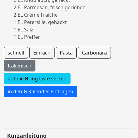
2 EL Knoblauch, gehackt
2 EL Parmesan, frisch gerieben
2 EL Crème Fraîche
1 EL Petersilie, gehackt
1 EL Salz
1 EL Pfeffer
schnell
Einfach
Pasta
Carbonara
Italienisch
auf die
B
ring Liste setzen
in den
G
Kalender Eintragen
Kurzanleitung