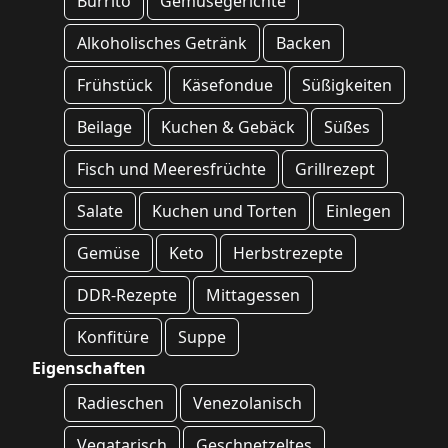
Burrito
Gemüsegerichte
Alkoholisches Getränk
Backen
Frühstück
Käsefondue
Süßigkeiten
Beilage
Kuchen & Gebäck
Süßes
Fisch und Meeresfrüchte
Grillrezept
Salate
Kuchen und Torten
Einlegen
Gemüse
Keto
Herbstrezepte
DDR-Rezepte
Mittagessen
Konfitüre
Suppe
Eigenschaften
Radieschen
Venezolanisch
Vegatarisch
Geschnetzeltes