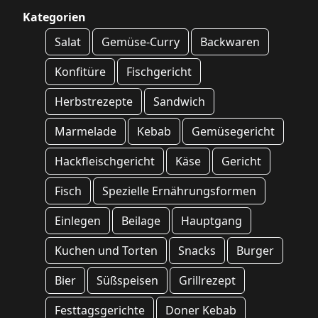
Kategorien
Salat
Gemüse-Curry
Backwaren
Konfitüre
Fischgericht
Herbstrezepte
Sandwich
Marmelade
Kebab
Gemüsegericht
Hackfleischgericht
Käse
Gericht
Fisch
Spezielle Ernährungsformen
Einlegen
Beilage
Hauptgang
Kuchen und Torten
Snacks
Burger
Bier
Süßspeisen
Grillrezept
Festtagsgerichte
Doner Kebab