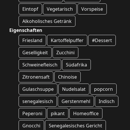
Eintopf
Vegetarisch
Vorspeise
Alkoholisches Getränk
Eigenschaften
Friesland
Kartoffelpuffer
#Dessert
Geselligkeit
Zucchini
Schweinefleisch
Südafrika
Zitronensaft
Chinoise
Gulaschsuppe
Nudelsalat
popcorn
senegalesisch
Gerstenmehl
Indisch
Peperoni
pikant
Homeoffice
Gnocchi
Senegalesisches Gericht