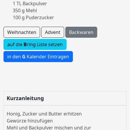
1 TL Backpulver
350 g Mehl
100 g Puderzucker
Weihnachten
Advent
Backwaren
auf die
B
ring Liste setzen
in den
G
Kalender Eintragen
Kurzanleitung
Honig, Zucker und Butter erhitzen
Gewürze hinzufügen
Mehl und Backpulver mischen und zur