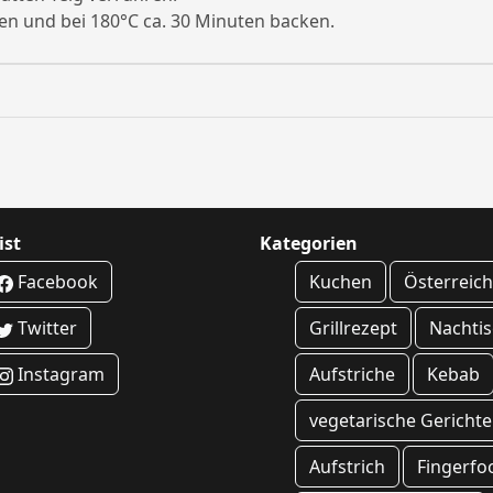
len und bei 180°C ca. 30 Minuten backen.
ist
Kategorien
Facebook
Kuchen
Österreic
Twitter
Grillrezept
Nachti
Instagram
Aufstriche
Kebab
vegetarische Gerichte
Aufstrich
Fingerfo