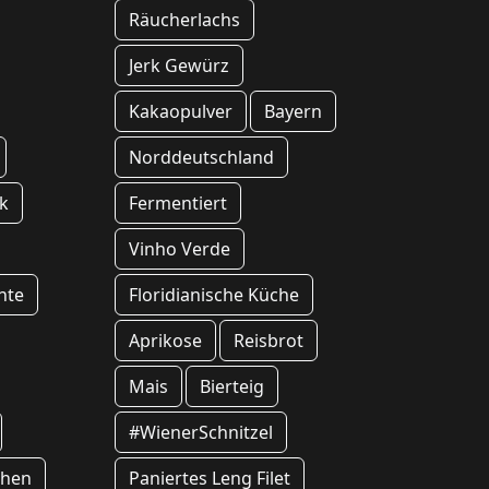
Räucherlachs
Jerk Gewürz
Kakaopulver
Bayern
Norddeutschland
k
Fermentiert
Vinho Verde
hte
Floridianische Küche
Aprikose
Reisbrot
Mais
Bierteig
#WienerSchnitzel
chen
Paniertes Leng Filet