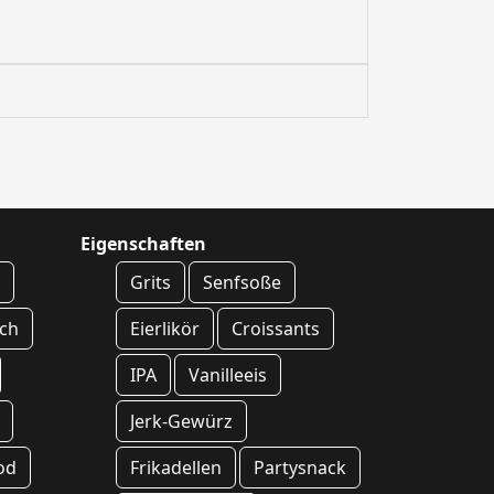
Eigenschaften
h
Grits
Senfsoße
sch
Eierlikör
Croissants
IPA
Vanilleeis
Jerk-Gewürz
od
Frikadellen
Partysnack