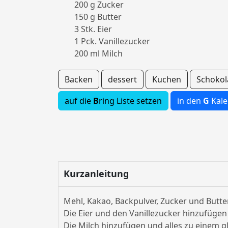
200 g Zucker
150 g Butter
3 Stk. Eier
1 Pck. Vanillezucker
200 ml Milch
Backen
dessert
Kuchen
Schoko
auf die
B
ring Liste setzen
in den
G
Kale
Kurzanleitung
Mehl, Kakao, Backpulver, Zucker und Butt
Die Eier und den Vanillezucker hinzufügen 
Die Milch hinzufügen und alles zu einem gl