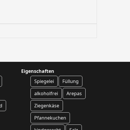
Eigenschaften
Spiegelei
Füllung
alkoholfrei
Arepas
d
Ziegenkäse
Pfannekuchen