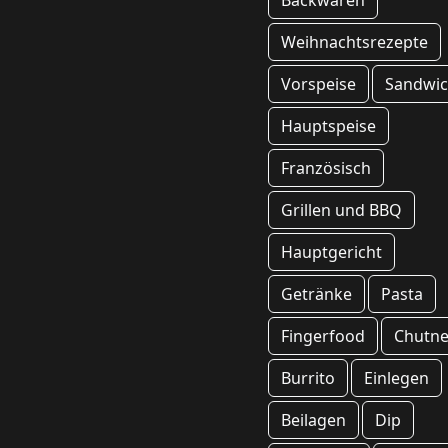
Backwaren
Weihnachtsrezepte
Vorspeise
Sandwi
Hauptspeise
Französisch
Grillen und BBQ
Hauptgericht
Getränke
Pasta
Fingerfood
Chutn
Burrito
Einlegen
Beilagen
Dip