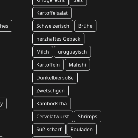
kindgerecht
Salz
Kartoffelsalat
ches
Schweizerisch
Brühe
herzhaftes Gebäck
Milch
uruguayisch
Kartoffeln
Mahshi
Dunkelbiersoße
Zwetschgen
ey
Kambodscha
Cervelatwurst
Shrimps
Süß-scharf
Rouladen