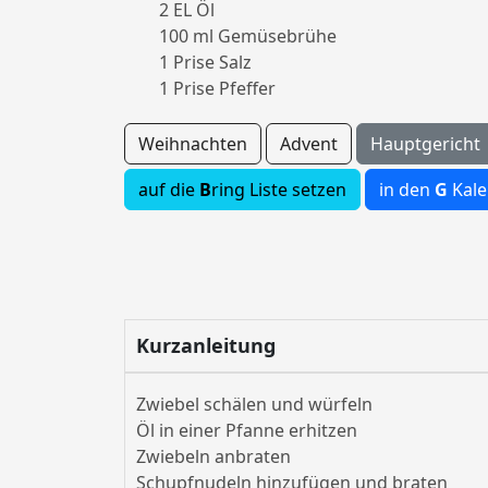
2 EL Öl
100 ml Gemüsebrühe
1 Prise Salz
1 Prise Pfeffer
Weihnachten
Advent
Hauptgericht
auf die
B
ring Liste setzen
in den
G
Kale
Kurzanleitung
Zwiebel schälen und würfeln
Öl in einer Pfanne erhitzen
Zwiebeln anbraten
Schupfnudeln hinzufügen und braten