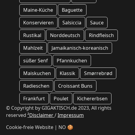
Maine-Küche
Baguette
Konservieren
Salsiccia
Sauce
Rustikal
Norddeutsch
Rindfleisch
Mahlzeit
Jamaikanisch-koreanisch
süßer Senf
Pfannkuchen
Maiskuchen
Klassik
Smørrebrød
Radieschen
Croissant Buns
Frankfurt
Poulet
Kichererbsen
© Copyright by GIGAKTISCH.de 2023, All rights
reserved
²Disclaimer
/
Impressum
Cookie-freie Website | NO 🍪