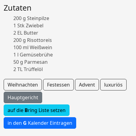
Zutaten
200 g Steinpilze
1 Stk Zwiebel
2 EL Butter
200 g Risottoreis
100 ml Weißwein
1 l Gemüsebrühe
50 g Parmesan
2 TL Trüffelöl
Weihnachten
Festessen
Advent
luxuriös
Hauptgericht
auf die
B
ring Liste setzen
in den
G
Kalender Eintragen