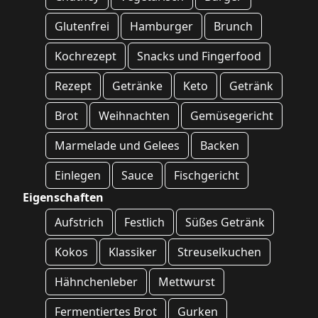
Glutenfrei
Hamburger
Brunch
Kochrezept
Snacks und Fingerfood
Rezept
Getränke
Keto
Getränk
Brot
Weihnachten
Gemüsegericht
Marmelade und Gelees
Backen
Einlegen
Sauce
Fischgericht
Eigenschaften
Aufstrich
Festlich
Süßes Getränk
Kokos
Klassiker
Streuselkuchen
Hähnchenleber
Mettwurst
Fermentiertes Brot
Gurken