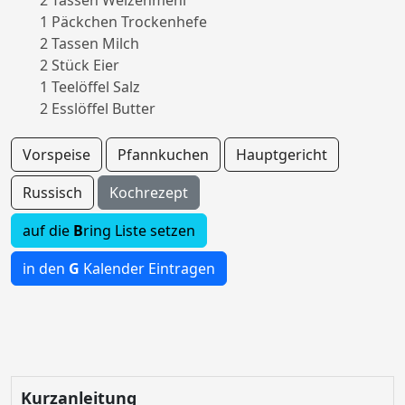
2 Tassen Weizenmehl
1 Päckchen Trockenhefe
2 Tassen Milch
2 Stück Eier
1 Teelöffel Salz
2 Esslöffel Butter
Vorspeise
Pfannkuchen
Hauptgericht
Russisch
Kochrezept
auf die
B
ring Liste setzen
in den
G
Kalender Eintragen
Kurzanleitung