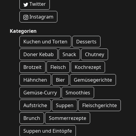
Twitter
Instagram
Kategorien
Kuchen und Torten
Desserts
Doner Kebab
Snack
Chutney
Brotzeit
Fleisch
Kochrezept
Hähnchen
Bier
Gemüsegerichte
Gemüse-Curry
Smoothies
Aufstriche
Suppen
Fleischgerichte
Brunch
Sommerrezepte
Suppen und Eintöpfe