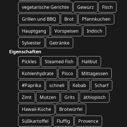
vegetarische Gerichte
Gewürz
Fisch
Grillen und BBQ
Brot
Pfannkuchen
Hauptgang
Vorspeisen
Indisch
Sylvester
Getränke
Eigenschaften
Pickles
Steamed Fish
Halibut
Kohlenhydrate
Pisco
Mittagessen
#Paprika
schnell
Kebab
Scharf
Zimt
Mutzen
Grits
äthiopisch
Hawaii-Küche
Brotwürfel
Süßkartoffel
Fluffig
Provence