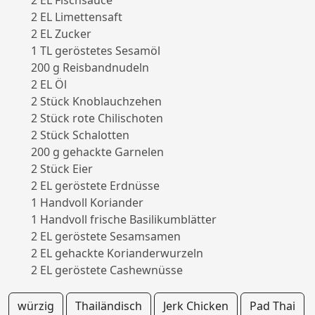
2 EL Fischsauce
2 EL Limettensaft
2 EL Zucker
1 TL geröstetes Sesamöl
200 g Reisbandnudeln
2 EL Öl
2 Stück Knoblauchzehen
2 Stück rote Chilischoten
2 Stück Schalotten
200 g gehackte Garnelen
2 Stück Eier
2 EL geröstete Erdnüsse
1 Handvoll Koriander
1 Handvoll frische Basilikumblätter
2 EL geröstete Sesamsamen
2 EL gehackte Korianderwurzeln
2 EL geröstete Cashewnüsse
würzig
Thailändisch
Jerk Chicken
Pad Thai