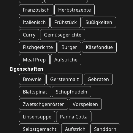
Französisch
Herbstrezepte
Italienisch
Frühstück
Süßigkeiten
Curry
Gemüsegerichte
Fischgerichte
Burger
Käsefondue
Meal Prep
Aufstriche
Eigenschaften
Brownie
Gerstenmalz
Gebraten
Blattspinat
Schupfnudeln
Zwetschgenröster
Vorspeisen
Linsensuppe
Panna Cotta
Selbstgemacht
Aufstrich
Sanddorn