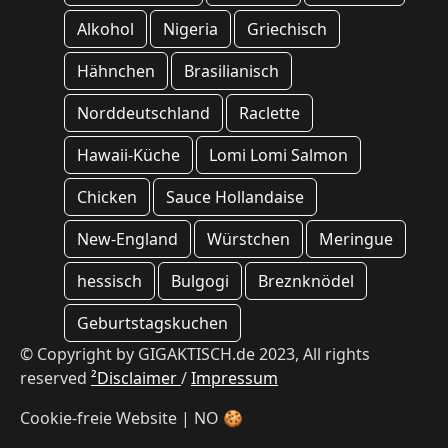
Alkohol
Nigeria
Griechisch
Hähnchen
Brasilianisch
Norddeutschland
Raclette
Hawaii-Küche
Lomi Lomi Salmon
Chicken
Sauce Hollandaise
New-England
Würstchen
Meringue
hessisch
Bulgogi
Breznknödel
Geburtstagskuchen
© Copyright by GIGAKTISCH.de 2023, All rights
reserved
²Disclaimer
/
Impressum
Cookie-freie Website | NO 🍪