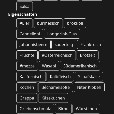
Salsa
Eigenschaften
#Eier
burmesisch
brokkoli
Cannelloni
Longdrink-Glas
Johannisbeere
sauerteig
Frankreich
Früchte
#Österreichisch
Brotzeit
#mezze
Wasabi
Südamerikanisch
Kalifornisch
Kalbfleisch
Schafskäse
Kochen
Béchamelsoße
Niter Kibbeh
Grappa
Käsekuchen
Griebenschmalz
Birne
Würstchen