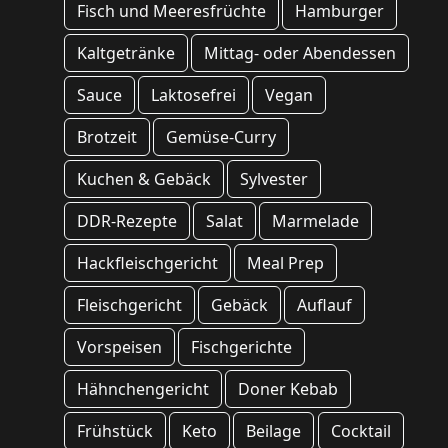
Fisch und Meeresfrüchte
Hamburger
Kaltgetränke
Mittag- oder Abendessen
Sauce
Laktosefrei
Vegan
Brotzeit
Gemüse-Curry
Kuchen & Gebäck
Sylvester
DDR-Rezepte
Salat
Marmelade
Hackfleischgericht
Meal Prep
Fleischgericht
Gebäck
Auflauf
Vorspeisen
Fischgerichte
Hähnchengericht
Doner Kebab
Frühstück
Keto
Beilage
Cocktail