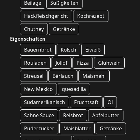
Beilage
Süßigkeiten
Hackfleischgericht
Kochrezept
Chutney
Getränke
Eigenschaften
Bauernbrot
Kölsch
Eiweiß
Rouladen
Jollof
Pizza
Glühwein
Streusel
Bärlauch
Maismehl
New Mexico
quesadilla
Südamerikanisch
Fruchtsaft
Öl
Sahne Sauce
Reisbrot
Apfelbutter
Puderzucker
Maisblätter
Getränke