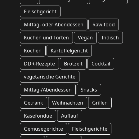
Fleischgericht
Mittag- oder Abendessen
Raw food
Kuchen und Torten
Vegan
Indisch
Kochen
Kartoffelgericht
DDR-Rezepte
Brotzeit
Cocktail
vegetarische Gerichte
Mittag-/Abendessen
Snacks
Getränk
Weihnachten
Grillen
Käsefondue
Auflauf
Gemüsegerichte
Fleischgerichte