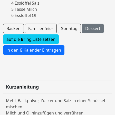
4 Esslöffel Salz
5 Tasse Milch
6 Esslöffel Öl
Backen
Familienfeier
Sonntag
Dessert
auf die
B
ring Liste setzen
in den
G
Kalender Eintragen
Kurzanleitung
Mehl, Backpulver, Zucker und Salz in einer Schüssel
mischen.
Milch und Öl hinzufügen und verrühren.