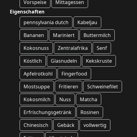
Vorspeise
Mittagessen
Eigenschaften
pennsylvania dutch
Kabeljau
Bananen
Mariniert
Buttermilch
Kokosnuss
Zentralafrika
Senf
Köstlich
Glasnudeln
Kekskruste
Apfelrotkohl
Fingerfood
Mostsuppe
Fritieren
Schweinefilet
Kokosmilch
Nuss
Matcha
Erfrischungsgetränk
Rosinen
Chinesisch
Gebäck
vollwertig