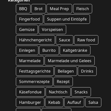
Kategorien
BBQ
Brot
Meal Prep
Fleisch
Fingerfood
Suppen und Eintöpfe
Gemüse
Vorspeisen
Hähnchengericht
Sauce
Raw food
Einlegen
Burrito
Kaltgetränke
Marmelade
Marmelade und Gelees
Festtagsgerichte
Beilagen
Drinks
Sommerrezepte
Rezept
Käsefondue
Nachtisch
Snacks
Hamburger
Kebab
Auflauf
Salsa