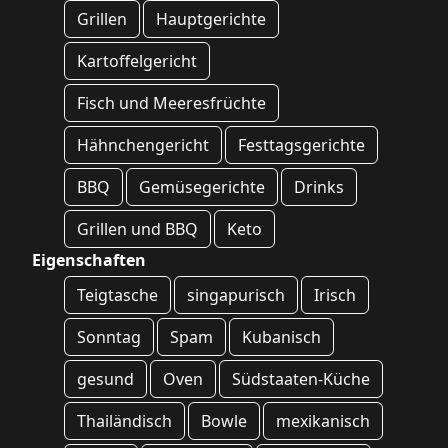
Grillen
Hauptgerichte
Kartoffelgericht
Fisch und Meeresfrüchte
Hähnchengericht
Festtagsgerichte
BBQ
Gemüsegerichte
Drinks
Grillen und BBQ
Keto
Eigenschaften
Teigtasche
singapurisch
Irisch
Sonntag
Spam
Kubanisch
gesund
Oven
Südstaaten-Küche
Thailändisch
Bowle
mexikanisch