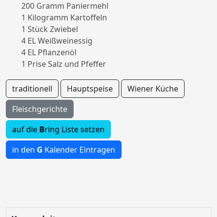
200 Gramm Paniermehl
1 Kilogramm Kartoffeln
1 Stück Zwiebel
4 EL Weißweinessig
4 EL Pflanzenöl
1 Prise Salz und Pfeffer
traditionell
Hauptspeise
Wiener Küche
Fleischgerichte
auf die
B
ring Liste setzen
in den
G
Kalender Eintragen