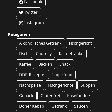
Facebook
Twitter
Instagram
Kategorien
Alkoholisches Getränk
Fischgericht
Fisch
Chutney
Kaltgetränke
Kaffee
Backen
Snack
DDR-Rezepte
Fingerfood
Nachspeise
Fischgerichte
Suppen
Gebäck
Glutenfrei
Käsefondue
Doner Kebab
Getränk
Saucen